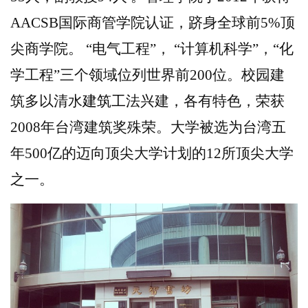
AACSB
国际商管学院认证，跻身全球前
5%
顶
尖商学院。 “电气工程”， “计算机科学”，“化
学工程”三个领域位列世界前
200
位。校园建
筑多以清水
建筑工
法兴建，各有特色，荣获
2008
年台湾建筑奖殊荣。大学被选为台湾五
年
500
亿的迈向顶尖大学计划的
12
所顶尖大学
之一。