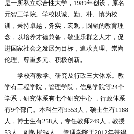
是一所私立综合性大学，
1989
年创设，原名
元智工学院。学校以诚、勤、朴、慎为校
训，秉持卓越，务实，宏观，圆融的教育理
念，以培养才德兼备，敬业乐群之人才，促
进国家社会之发展为目标，追求真理、崇尚
伦理、尊重多元、积极创新。
学校有教学、研究及行政三大体系。教
学有工程学院，管理学院，信息学院等
24
个
学系，研究体系有七个研究中心 ，行政体系
有
9
个部门。本科生有
9353
人，硕士生有
1188
人，博士生有
258
人，专任教师
249
人，教授
53
人，副教授
94
人 。管理学院于
2012
年获得