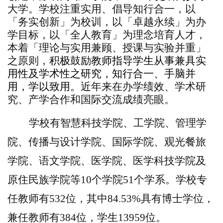
大学。学校注重实用、倡导知行合一，以
「务实创新」为校训，以「卓越永续」为办
学目标，以「全人教育」为理念培育人才，
本着「理论与实用兼顾、授课与实验并重」
之原则，
积极鼓励教师指导学生从事兼具实
用性及学术性之研究，知行合一、手脑并
用，学以致用。近
年来在办学绩效、学术研
究、产学合作和国际交流成绩亮眼。
学校有智慧科技学院、工学院、管理学
院、传播与设计学院、国际学院、观光餐旅
学院、语文学院、医学院、医学科技学院及
原住民族学院等
10
个学院
51
个学系。学校专
任教师有
532
位，其中
84.53%
具有博士学位，
兼任教师有
384
位，学生
13959
位。