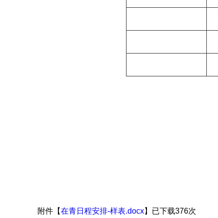
附件【
在青日程安排-样表.docx
】已下载
376
次